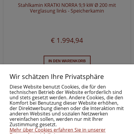
Stahlkamin KRATKI NORRA 9,9 kW Ø 200 mit
Verglasung links - Speicherkamin
€ 1.994,94
IN DEN WARENKORB
Wir schätzen Ihre Privatsphäre
«
1
...
8
9
10
11
12
»
Diese Website benutzt Cookies, die für den
technischen Betrieb der Website erforderlich sind
und stets gesetzt werden. Andere Cookies, die den
Komfort bei Benutzung dieser Website erhöhen,
der Direktwerbung dienen oder die Interaktion mit
anderen Websites und sozialen Netzwerken
INFORMATIONEN
vereinfachen sollen, werden nur mit Ihrer
Zustimmung gesetzt.
Mehr über Cookies erfahren Sie in unserer
KATEGORIEN