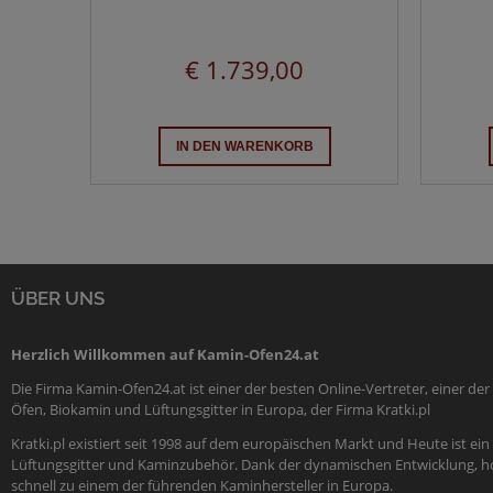
€ 1.739,00
IN DEN WARENKORB
ÜBER UNS
Herzlich Willkommen auf Kamin-Ofen24.at
Die Firma Kamin-Ofen24.at ist einer der besten Online-Vertreter, einer d
Öfen, Biokamin und Lüftungsgitter in Europa, der Firma Kratki.pl
Kratki.pl existiert seit 1998 auf dem europäischen Markt und Heute ist e
Lüftungsgitter und Kaminzubehör. Dank der dynamischen Entwicklung, ho
schnell zu einem der führenden Kaminhersteller in Europa.