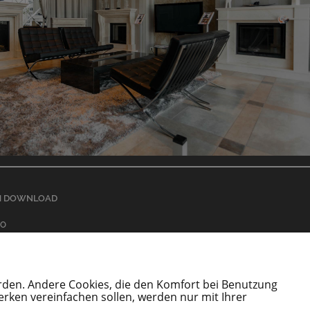
M DOWNLOAD
EO
O
tungserklärung
enungs und Montageanleitung
erden. Andere Cookies, die den Komfort bei Benutzung
ifikat TÜV – biokamine
rken vereinfachen sollen, werden nur mit Ihrer
loge und Broschüren