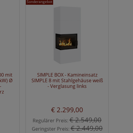
Sonderangebot
00 mit
SIMPLE BOX - Kamineinsatz
9kW) Ø
SIMPLE 8 mit Stahlgehäuse weiß
-
- Verglasung links
rz
€ 2.299,00
€ 2.549,00
Regulärer Preis:
€ 2.449,00
Geringster Preis: