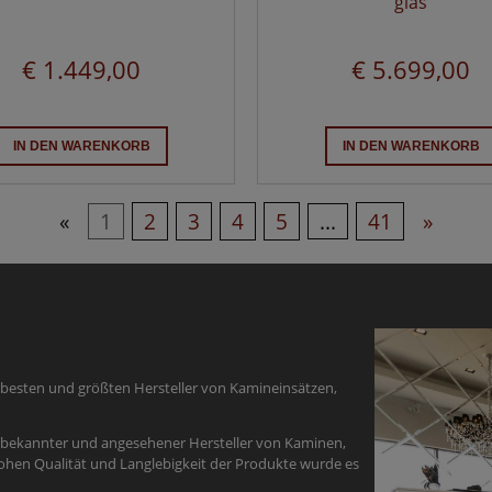
glas
€ 1.449,00
€ 5.699,00
IN DEN WARENKORB
IN DEN WARENKORB
«
1
2
3
4
5
...
41
»
er besten und größten Hersteller von Kamineinsätzen,
in bekannter und angesehener Hersteller von Kaminen,
hen Qualität und Langlebigkeit der Produkte wurde es