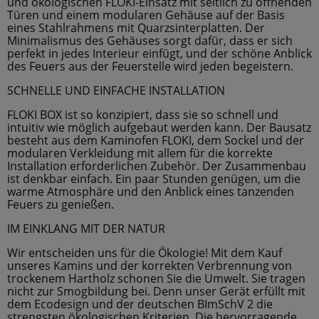
und ökologischen FLOKI-Einsatz mit seitlich zu öffnenden
Türen und einem modularen Gehäuse auf der Basis
eines Stahlrahmens mit Quarzsinterplatten. Der
Minimalismus des Gehäuses sorgt dafür, dass er sich
perfekt in jedes Interieur einfügt, und der schöne Anblick
des Feuers aus der Feuerstelle wird jeden begeistern.
SCHNELLE UND EINFACHE INSTALLATION
FLOKI BOX ist so konzipiert, dass sie so schnell und
intuitiv wie möglich aufgebaut werden kann. Der Bausatz
besteht aus dem Kaminofen FLOKI, dem Sockel und der
modularen Verkleidung mit allem für die korrekte
Installation erforderlichen Zubehör. Der Zusammenbau
ist denkbar einfach. Ein paar Stunden genügen, um die
warme Atmosphäre und den Anblick eines tanzenden
Feuers zu genießen.
IM EINKLANG MIT DER NATUR
Wir entscheiden uns für die Ökologie! Mit dem Kauf
unseres Kamins und der korrekten Verbrennung von
trockenem Hartholz schonen Sie die Umwelt. Sie tragen
nicht zur Smogbildung bei. Denn unser Gerät erfüllt mit
dem Ecodesign und der deutschen BImSchV 2 die
strengsten ökologischen Kriterien. Die hervorragende