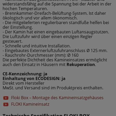
widerstandsfähig auf die Spannung bei der Arbeit in der
hochen Temperaturen.
- Brennkammer-Dreifach-Belüftung-System. Ist daher
ökologisch und vor allem ökonomisch.
- Die mitgelieferten regulierbaren standfuße helfen bei
der Einstellung.
- Der Kamin hat einen eingebauten Luftansaugstutzen.
Die Luftzufuhr wird über einen einzigen Regler
gesteuert.
- Schnelle und intuitive Installation.
- Eingebautes Externerluftzufuhranschluss Ø 125 mm.
- Rauchrohr-Durchmesser (mm): Ø 160
Die perfekte Dichtheit des Kamineinsatzes ermöglicht
auch den Einsatz in Häusern mit
Rekuperation
.
CE-Kennzeichnung: ja
Einhaltung von ECODESIGN: ja
Direkt vom Hersteller
MwSt. und Versand sind im Produktpreis enthalten.
Floki Box – Montage des Kamineinsatzgehäuses
FLOKI Kamineinsatz
Technische Spezifikation FLOKI BOX