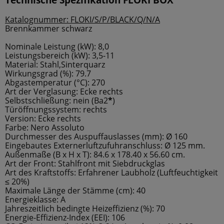
Katalognummer: FLOKI/S/P/BLACK/Q/N/A
Brennkammer schwarz
Nominale Leistung (kW): 8,0
Leistungsbereich (kW): 3,5-11
Material: Stahl,Sinterquarz
Wirkungsgrad (%): 79.7
Abgastemperatur (°C): 270
Art der Verglasung: Ecke rechts
Selbstschließung: nein (Ba2
*
)
Türöffnungssystem: rechts
Version: Ecke rechts
Farbe: Nero Assoluto
Durchmesser des Auspuffauslasses (mm): Ø 160
Eingebautes Externerluftzufuhranschluss: Ø 125 mm.
Außenmaße (B x H x T): 84.6 x 178.40 x 56.60 cm.
Art der Front: Stahlfront mit Siebdruckglas
Art des Kraftstoffs: Erfahrener Laubholz (Luftfeuchtigkeit
≤ 20%)
Maximale Länge der Stämme (cm): 40
Energieklasse: A
Jahreszeitlich bedingte Heizeffizienz (%): 70
Energie-Effizienz-Index (EEI): 106