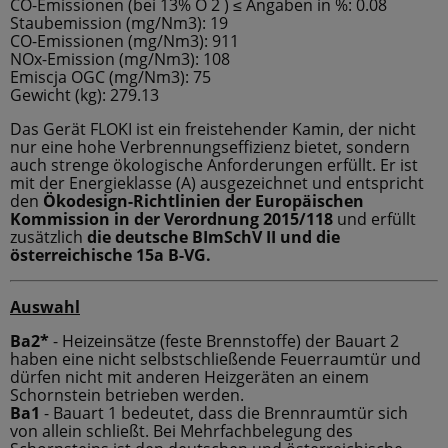
CO-Emissionen (bei 13% O 2 ) ≤ Angaben in %: 0.08
Staubemission (mg/Nm3): 19
CO-Emissionen (mg/Nm3): 911
NOx-Emission (mg/Nm3): 108
Emiscja OGC (mg/Nm3): 75
Gewicht (kg): 279.13
Das Gerät FLOKI ist ein freistehender Kamin, der nicht
nur eine hohe Verbrennungseffizienz bietet, sondern
auch strenge ökologische Anforderungen erfüllt. Er ist
mit der Energieklasse (A) ausgezeichnet und entspricht
den
Ökodesign-Richtlinien der Europäischen
Kommission in der Verordnung 2015/118
und erfüllt
zusätzlich
die deutsche BImSchV II und die
österreichische 15a B-VG.
Auswahl
Ba2*
- Heizeinsätze (feste Brennstoffe) der Bauart 2
haben eine nicht selbstschließende Feuerraumtür und
dürfen nicht mit anderen Heizgeräten an einem
Schornstein betrieben werden.
Ba1
- Bauart 1 bedeutet, dass die Brennraumtür sich
von allein schließt. Bei Mehrfachbelegung des