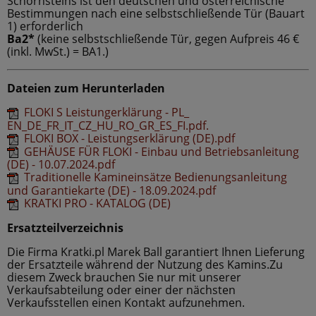
Schornsteins ist den deutschen und österreichische
Bestimmungen nach eine selbstschließende Tür (Bauart
1) erforderlich
Ba2*
(keine selbstschließende Tür, gegen Aufpreis 46 €
(inkl. MwSt.) = BA1.)
Dateien zum Herunterladen
FLOKI S Leistungerklärung - PL_
EN_DE_FR_IT_CZ_HU_RO_GR_ES_FI.pdf.
FLOKI BOX - Leistungserklärung (DE).pdf
GEHÄUSE FÜR FLOKI - Einbau und Betriebsanleitung
(DE) - 10.07.2024.pdf
Traditionelle Kamineinsätze Bedienungsanleitung
und Garantiekarte (DE) - 18.09.2024.pdf
KRATKI PRO - KATALOG (DE)
Ersatzteilverzeichnis
Die Firma Kratki.pl Marek Ball garantiert Ihnen Lieferung
der Ersatzteile während der Nutzung des Kamins.Zu
diesem Zweck brauchen Sie nur mit unserer
Verkaufsabteilung oder einer der nächsten
Verkaufsstellen einen Kontakt aufzunehmen.