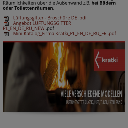
Räumlichkeiten über die Außenwand z.B.
bei Bädern
oder Toilettenräumen.
Lüftungsgitter - Broschüre DE .pdf
Angebot LÜFTUNGSGITTER
PL_EN_DE_RU_NEW
.pdf
Mini-Katalog_Firma Kratki_PL_EN_DE_RU_FR .pd
f