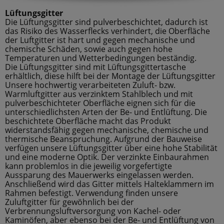
Lüftungsgitter
Die Lüftungsgitter sind pulverbeschichtet, dadurch ist
das Risiko des Wasserflecks verhindert, die Oberfläche
der Luftgitter ist hart und gegen mechanische und
chemische Schäden, sowie auch gegen hohe
Temperaturen und Wetterbedingungen beständig.
Die Lüftungsgitter sind mit Lüftungsgittertasche
erhältlich, diese hilft bei der Montage der Lüftungsgitter
Unsere hochwertig verarbeiteten Zuluft- bzw.
Warmluftgitter aus verzinktem Stahlblech und mit
pulverbeschichteter Oberfläche eignen sich für die
unterschiedlichsten Arten der Be- und Entlüftung. Die
beschichtete Oberfläche macht das Produkt
widerstandsfähig gegen mechanische, chemische und
thermische Beanspruchung. Aufgrund der Bauweise
verfügen unsere Lüftungsgitter über eine hohe Stabilität
und eine moderne Optik. Der verzinkte Einbaurahmen
kann problemlos in die jeweilig vorgefertigte
Aussparung des Mauerwerks eingelassen werden.
Anschließend wird das Gitter mittels Halteklammern im
Rahmen befestigt. Verwendung finden unsere
Zuluftgitter für gewöhnlich bei der
Verbrennungsluftversorgung von Kachel- oder
Kaminöfen, aber ebenso bei der Be- und Entlüftung von