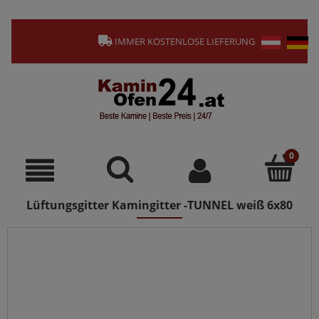
IMMER KOSTENLOSE LIEFERUNG
Lüftungsgitter Kamingitter -TUNNEL weiß 6x80