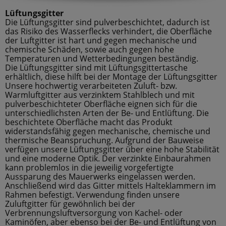
Lüftungsgitter
Die Lüftungsgitter sind pulverbeschichtet, dadurch ist
das Risiko des Wasserflecks verhindert, die Oberfläche
der Luftgitter ist hart und gegen mechanische und
chemische Schäden, sowie auch gegen hohe
Temperaturen und Wetterbedingungen beständig.
Die Lüftungsgitter sind mit Lüftungsgittertasche
erhältlich, diese hilft bei der Montage der Lüftungsgitter
Unsere hochwertig verarbeiteten Zuluft- bzw.
Warmluftgitter aus verzinktem Stahlblech und mit
pulverbeschichteter Oberfläche eignen sich für die
unterschiedlichsten Arten der Be- und Entlüftung. Die
beschichtete Oberfläche macht das Produkt
widerstandsfähig gegen mechanische, chemische und
thermische Beanspruchung. Aufgrund der Bauweise
verfügen unsere Lüftungsgitter über eine hohe Stabilität
und eine moderne Optik. Der verzinkte Einbaurahmen
kann problemlos in die jeweilig vorgefertigte
Aussparung des Mauerwerks eingelassen werden.
Anschließend wird das Gitter mittels Halteklammern im
Rahmen befestigt. Verwendung finden unsere
Zuluftgitter für gewöhnlich bei der
Verbrennungsluftversorgung von Kachel- oder
Kaminöfen, aber ebenso bei der Be- und Entlüftung von