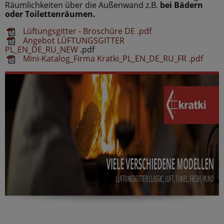
Räumlichkeiten über die Außenwand z.B.
bei Bädern
oder Toilettenräumen.
Lüftungsgitter - Broschüre DE .pdf
Angebot LÜFTUNGSGITTER
PL_EN_DE_RU_NEW
.pdf
Mini-Katalog_Firma Kratki_PL_EN_DE_RU_FR .pd
f