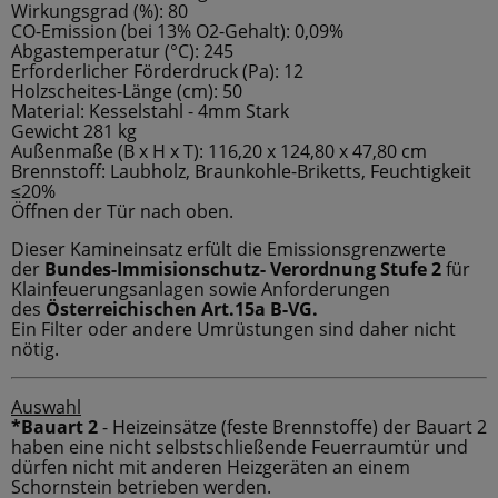
Wirkungsgrad (%): 80
CO-Emission (bei 13% O2-Gehalt): 0,09%
Abgastemperatur (°C): 245
Erforderlicher Förderdruck (Pa): 12
Holzscheites-Länge (cm): 50
Material: Kesselstahl - 4mm Stark
Gewicht 281 kg
Außenmaße (B x H x T): 116,20 x 124,80 x 47,80 cm
Brennstoff: Laubholz, Braunkohle-Briketts, Feuchtigkeit
≤20%
Öffnen der Tür nach oben.
Dieser Kamineinsatz erfült die Emissionsgrenzwerte
der
Bundes-Immisionschutz- Verordnung Stufe 2
für
Klainfeuerungsanlagen sowie Anforderungen
des
Österreichischen Art.15a B-VG.
Ein Filter oder andere Umrüstungen sind daher nicht
nötig.
Auswahl
*Bauart 2
- Heizeinsätze (feste Brennstoffe) der Bauart 2
haben eine nicht selbstschließende Feuerraumtür und
dürfen nicht mit anderen Heizgeräten an einem
Schornstein betrieben werden.