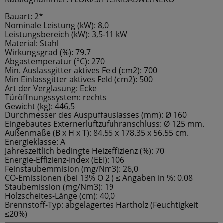
Bauart: 2*
Nominale Leistung (kW): 8,0
Leistungsbereich (kW): 3,5-11 kW
Material: Stahl
Wirkungsgrad (%): 79.7
Abgastemperatur (°C): 270
Min. Auslassgitter aktives Feld (cm2): 700
Min Einlassgitter aktives Feld (cm2): 500
Art der Verglasung: Ecke
Türöffnungssystem: rechts
Gewicht (kg): 446,5
Durchmesser des Auspuffauslasses (mm): Ø 160
Eingebautes Externerluftzufuhranschluss: Ø 125 mm.
Außenmaße (B x H x T): 84.55 x 178.35 x 56.55 cm.
Energieklasse: A
Jahreszeitlich bedingte Heizeffizienz (%): 70
Energie-Effizienz-Index (EEI): 106
Feinstaubemmision (mg/Nm3): 26,0
CO-Emissionen (bei 13% O 2 ) ≤ Angaben in %: 0.08
Staubemission (mg/Nm3): 19
Holzscheites-Länge (cm): 40,0
Brennstoff-Typ: abgelagertes Hartholz (Feuchtigkeit
≤20%)