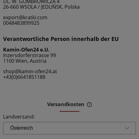
UL. W. GOMBROWICZA 4
26-660 WSOLA / JEDLIŃSK, Polska
export@kratki.com
0048483899925
Verantwortliche Person innerhalb der EU
Kamin-Ofen24 e.U.
Inzersdorferstrasse 99
1100 Wien, Austria
shop@kamin-ofen24.at
+43(0)6641851188
Versandkosten
Der Preis beinhaltet 
Zahlungskosten
Landversand: