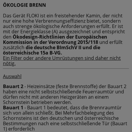
ÖKOLOGIE BRENN
Das Gerät FLOKI ist ein freistehender Kamin, der nicht
nur eine hohe Verbrennungseffizienz bietet, sondern
auch strenge ökologische Anforderungen erfüllt. Er ist
mit der Energieklasse (A) ausgezeichnet und entspricht
den
Ökodesign-Richtlinien der Europäischen
Kommission in der Verordnung 2015/118
und erfüllt
zusätzlich
die deutsche BImSchV II und die
österreichische 15a B-VG.
Ein Filter oder andere Umrüstungen sind daher nicht
nötig.
Auswahl
Bauart 2
- Heizeinsätze (feste Brennstoffe) der Bauart 2
haben eine nicht selbstschließende Feuerraumtür und
dürfen nicht mit anderen Heizgeräten an einem
Schornstein betrieben werden.
Bauart 1
- Bauart 1 bedeutet, dass die Brennraumtür
sich von allein schließt. Bei Mehrfachbelegung des
Schornsteins ist den deutschen und österreichische
Bestimmungen nach eine selbstschließende Tür (Bauart
1) erforderlich