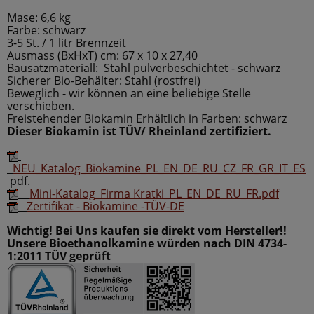
Mase: 6,6 kg
Farbe: schwarz
3-5 St. / 1 litr Brennzeit
Ausmass (BxHxT) cm: 67 x 10 x 27,40
Bausatzmateriall: Stahl pulverbeschichtet - schwarz
Sicherer
Bio-Behälter: Stahl (rostfrei)
Beweglich - wir können an eine beliebige Stelle
verschieben.
Freistehender Biokamin Erhältlich in Farben: schwarz
Dieser Biokamin ist TÜV/ Rheinland zertifiziert.
NEU_Katalog_Biokamine_PL_EN_DE_RU_CZ_FR_GR_IT_ES
pdf.
Mini-Katalog_Firma Kratki_PL_EN_DE_RU_FR.pdf
Zertifikat - Biokamine -TÜV-DE
Wichtig! Bei Uns kaufen sie direkt vom Hersteller!!
Unsere Bioethanolkamine würden nach DIN 4734-
1:2011 TÜV geprüft