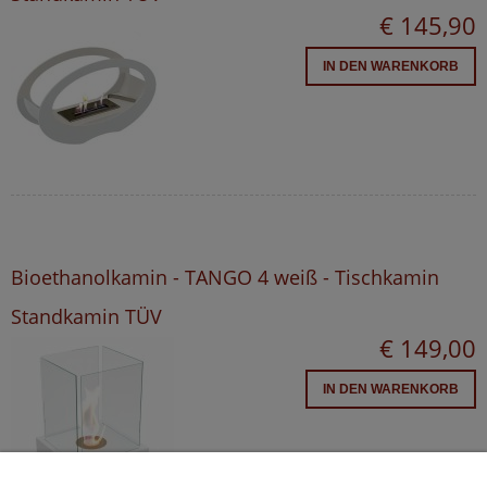
€ 145,90
IN DEN WARENKORB
Bioethanolkamin - TANGO 4 weiß - Tischkamin
Standkamin TÜV
€ 149,00
IN DEN WARENKORB